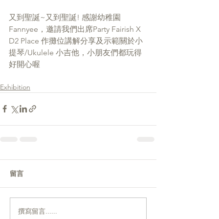
又到聖誕~又到聖誕! 感謝幼稚園
Fannyee，邀請我們出席Party Fairish X 
D2 Place 作攤位講解分享及示範關於小
提琴/Ukulele 小吉他，小朋友們都玩得
好開心喔
Exhibition
留言
撰寫留言......