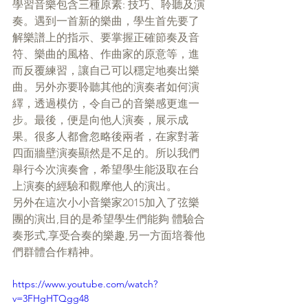
學習音樂包含三種原素: 技巧、聆聽及演
奏。遇到一首新的樂曲，學生首先要了
解樂譜上的指示、要掌握正確節奏及音
符、樂曲的風格、作曲家的原意等，進
而反覆練習，讓自己可以穩定地奏出樂
曲。另外亦要聆聽其他的演奏者如何演
繹，透過模仿，令自己的音樂感更進一
步。最後，便是向他人演奏，展示成
果。很多人都會忽略後兩者，在家對著
四面牆壁演奏顯然是不足的。所以我們
舉行今次演奏會，希望學生能汲取在台
上演奏的經驗和觀摩他人的演出。
另外在這次小小音樂家2015加入了弦樂
團的演出,目的是希望學生們能夠 體驗合
奏形式,享受合奏的樂趣,另一方面培養他
們群體合作精神。
https://www.youtube.com/watch?
v=3FHgHTQgg48