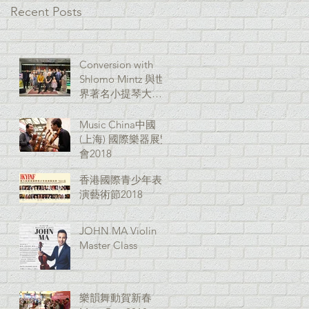
Recent Posts
Conversion with
Shlomo Mintz 與世
界著名小提琴大師
對話
Music China中國
(上海) 國際樂器展覽
會2018
香港國際青少年表
演藝術節2018
JOHN MA Violin
Master Class
樂韻舞動賀新春