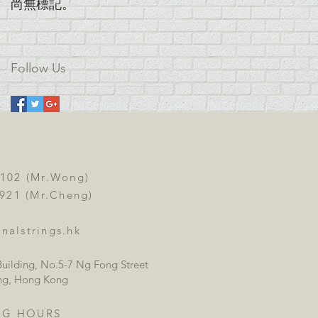
尚無標記。
Follow Us
3102 (Mr.Wong)
 (Mr.Cheng)
nalstrings.hk
uilding, No.5-7 Ng Fong Street
ng, Hong Kong
NG HOURS