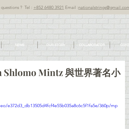
questions ? Tel :
+852 6480 3921
Email :
nationalstrings@gmail.co
NEWS
OUR STORY
COLLABORATOR
CONT
ith Shlomo Mintz 與世界著名小
video/e372d3_db13505d4fcf4e55b035a8c6c5f1fa5e/360p/mp