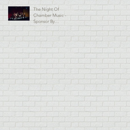
The Night Of
Chamber Music -
Sponsor By
National Strings