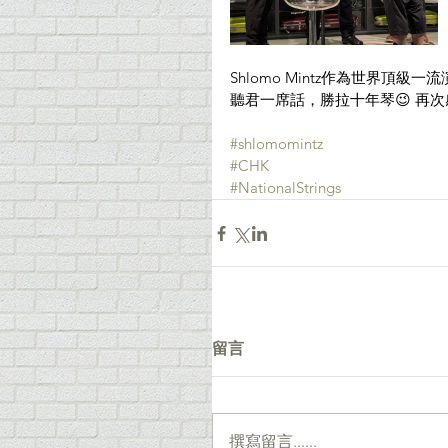
Shlomo Mintz作為世界
聽君一席話，勝拉十年琴😉 再次
#shlomomintz
#CHK
#NationalStrings
留言
撰寫留言......