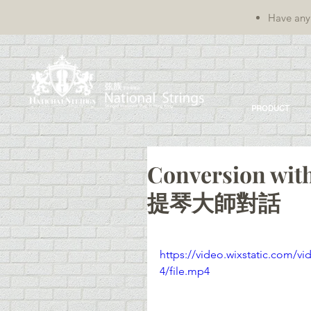
Have any 
PRODUCT
Conversion w
提琴大師對話
https://video.wixstatic.com/
4/file.mp4