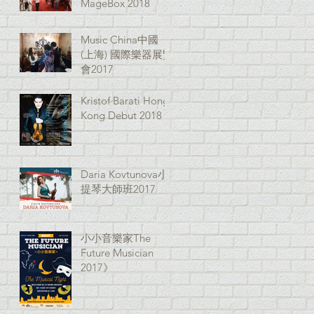
MageBox 2018
Music China中國
(上海) 國際樂器展覽
會2017
Kristof Barati Hong
Kong Debut 2018
Daria Kovtunova小
提琴大師班2017
小小音樂家The
Future Musician
2017》