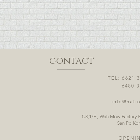
contact
TEL: 6621 
6480 3921
info@natio
C8,1/F , Wah Mow Factory B
San Po Ko
OPENI