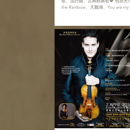
歌、流行曲、古典經典歌💖 包括天空
the Rainbow、天鵝湖、You are my 
恭喜等,分享音樂,分享