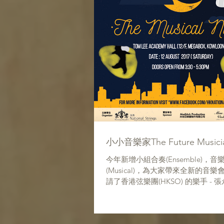
小小音樂家The Future Musici
今年新增小組合奏(Ensemble)，音
(Musical)，為大家帶來全新的音
請了香港弦樂團(HKSO) 的樂手 -
樂團演奏，今年主題為The phantom of 
同學們都帶上自己心愛的面具來表