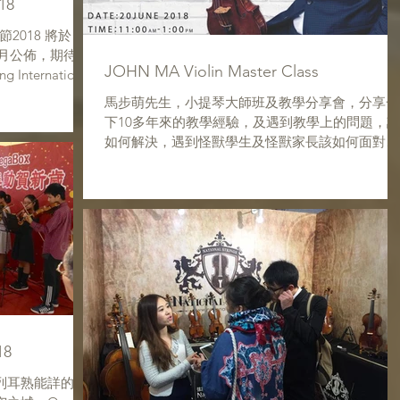
18
18 將於
JOHN MA Violin Master Class
 International
8...
馬步萌先生，小提琴大師班及教學分享會，分享一
下10多年來的教學經驗，及遇到教學上的問題，該
如何解決，遇到怪獸學生及怪獸家長該如何面對
等。 主要對象為在職樂器導師，歡迎有興趣的朋友
向我們查詢。 *名額有限，詳細請先向店員查詢 附
註：現場提供免費茶點，小食，飲品等 ...
18
列耳熟能詳的兒