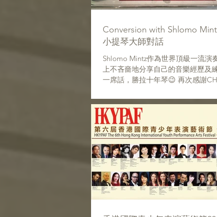
Conversion with Shlomo 
小提琴大師對話
Shlomo Mintz作為世界頂級一
上不吝嗇地分享自己的音樂經歷及練
一席話，勝拉十年琴😉 再次感謝CH
音樂家們 #shlomomintz #CHK #Natio