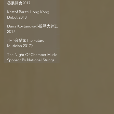
器展覽會2017
Kristof Barati Hong Kong
Debut 2018
Daria Kovtunova小提琴大師班
2017
大
小小音樂家The Future
Musician 2017》
The Night Of Chamber Music -
Sponsor By National Strings