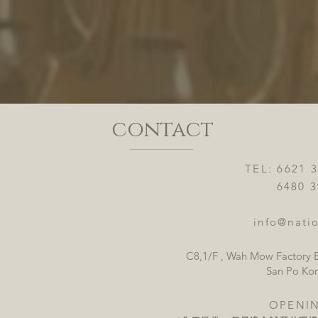
contact
TEL: 6621 
6480 3921
info@natio
C8,1/F , Wah Mow Factory B
San Po Ko
OPENI