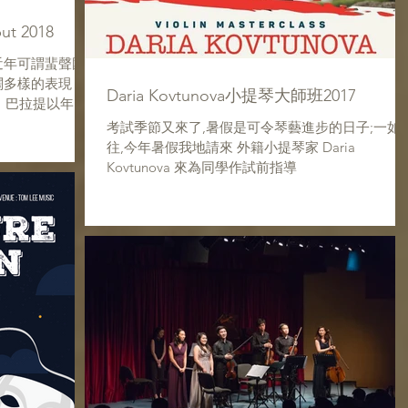
ut 2018
近年可謂蜚聲國
闊多樣的表現
Daria Kovtunova小提琴大師班2017
，巴拉提以年僅
高獎－科蘇特
考試季節又來了,暑假是可令琴藝進步的日子;一如
捷爾吉及伊凡．
往,今年暑假我地請來 外籍小提琴家 Daria
Kovtunova 來為同學作試前指導