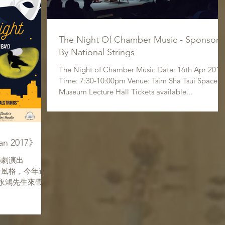
The Night Of Chamber Music - Sponsor
By National Strings
The Night of Chamber Music Date: 16th Apr 2017
Time: 7:30-10:00pm Venue: Tsim Sha Tsui Space
Museum Lecture Hall Tickets available...
an 2017》
樂劇演出
樂會風格，今年邀
 張永鴻先生來帶領
the opera,
演。