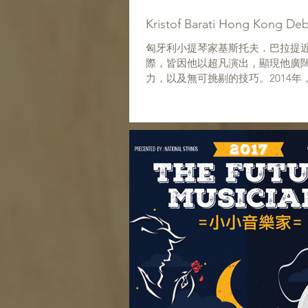
Kristof Barati Hong Kong Deb
匈牙利小提琴家基斯托夫．巴拉提
際，皆因他以超凡演出，顯現他廣
力，以及無可挑剔的技巧。2014年
35歲之齡，獲得匈牙利文學藝術最
獎，與安德拉斯．希夫、利蓋蒂．
費雪這些大師同佔一席。 ...