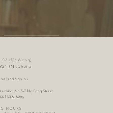
3102 (Mr.Wong)
 (Mr.Cheng)
nalstrings.hk
uilding, No.5-7 Ng Fong Street
ng, Hong Kong
NG HOURS