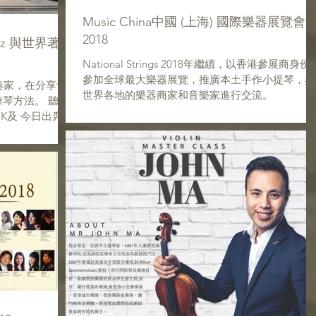
Music China中國 (上海) 國際樂器展覽會
2018
Mintz 與世界著名
National Strings 2018年繼續，以香港參展商身份
參加全球最大樂器展覽，推廣本土手作小提琴，與
流演奏家，在分享會
世界各地的樂器商家和音樂家進行交流。
琴方法。 聽君
K及 今日出席的
nalStrings