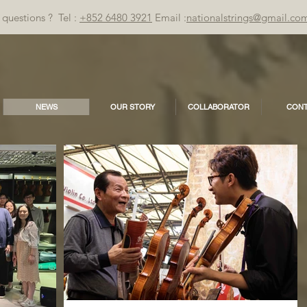
questions ? Tel :
+852 6480 3921
Email :
nationalstrings@gmail.co
NEWS
OUR STORY
COLLABORATOR
CONT