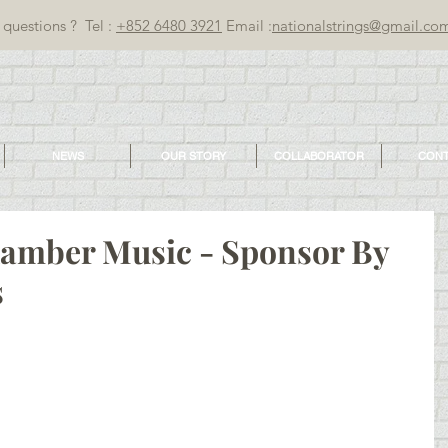
questions ? Tel :
+852 6480 3921
Email :
nationalstrings@gmail.co
NEWS
OUR STORY
COLLABORATOR
CONT
hamber Music - Sponsor By
s