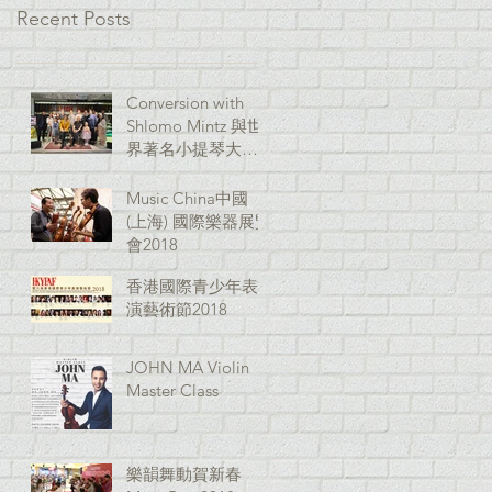
Recent Posts
Conversion with
Shlomo Mintz 與世
界著名小提琴大師
對話
Music China中國
(上海) 國際樂器展覽
會2018
香港國際青少年表
演藝術節2018
JOHN MA Violin
Master Class
樂韻舞動賀新春