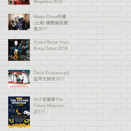
MageBox 2018
Music China中國
(上海) 國際樂器展覽
會2017
Kristof Barati Hong
Kong Debut 2018
Daria Kovtunova小
提琴大師班2017
小小音樂家The
Future Musician
2017》