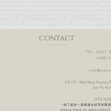
contact
TEL: 6621 
6480 3921
info@natio
C8,1/F , Wah Mow Factory B
San Po Ko
OPENI
*為了提供一個最適合試琴的環
please make an appointment w