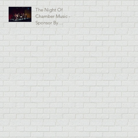
The Night Of
Chamber Music -
Sponsor By
National Strings