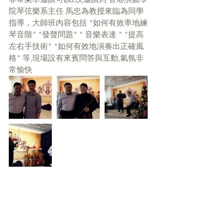
院琴弦樂系主任 馬忠為教授來臨為同學
指導，大師班內容包括 "如何有效率地練
琴音階" "發聲問題" " 音樂表達 " "提高
左右手技術" "如何有效地演奏出正確風
格" 等,現場設有來賓問答與互動,氣氛非
常愉快