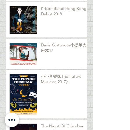
Kristof Barati Hong Kong
Debut 2018
Daria Kovtunova小提琴大師
班2017
小小音樂家The Future
Musician 2017》
The Night Of Chamber