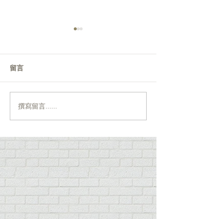
留言
撰寫留言......
小提琴家 - 郭健文Joe
Samuel's Stage 
Performance
Kwok大師班2016
班 2016